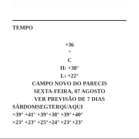
TEMPO
+
36
°
C
H:
+
38°
L:
+
22°
CAMPO NOVO DO PARECIS
SEXTA-FEIRA, 07 AGOSTO
VER PREVISÃO DE 7 DIAS
SÁB
DOM
SEG
TER
QUA
QUI
+
39°
+
41°
+
39°
+
38°
+
39°
+
40°
+
23°
+
23°
+
25°
+
24°
+
23°
+
23°