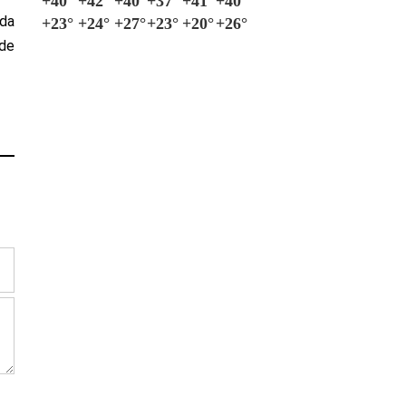
+
40°
+
42°
+
40°
+
37°
+
41°
+
40°
 da
+
23°
+
24°
+
27°
+
23°
+
20°
+
26°
 de