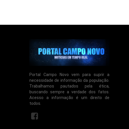
Portal Campo Novo vem para suprir a
necessidade de informação da população.
Trabalhamos pautados pela ética,
buscando sempre a verdade dos fatos.
Acesso a informação é um direito de
todos.