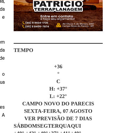
ia,
 da
a e
gem
 da
TEMPO
 de
+
36
°
 o
C
Sua
H:
+
37°
L:
+
22°
CAMPO NOVO DO PARECIS
des
SEXTA-FEIRA, 07 AGOSTO
. A
VER PREVISÃO DE 7 DIAS
SÁB
DOM
SEG
TER
QUA
QUI