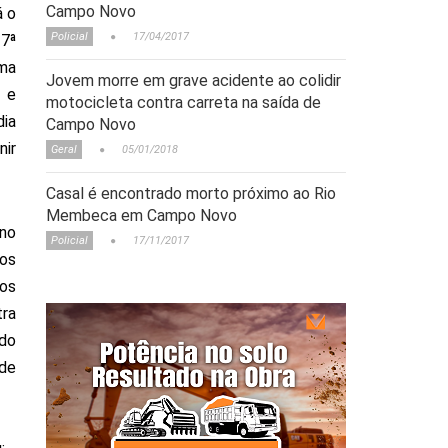
Campo Novo
á o
Policial
17/04/2017
17ª
ma
Jovem morre em grave acidente ao colidir
 e
motocicleta contra carreta na saída de
dia
Campo Novo
nir
Geral
05/01/2018
Casal é encontrado morto próximo ao Rio
Membeca em Campo Novo
no
Policial
17/11/2017
os
os
tra
ndo
ade