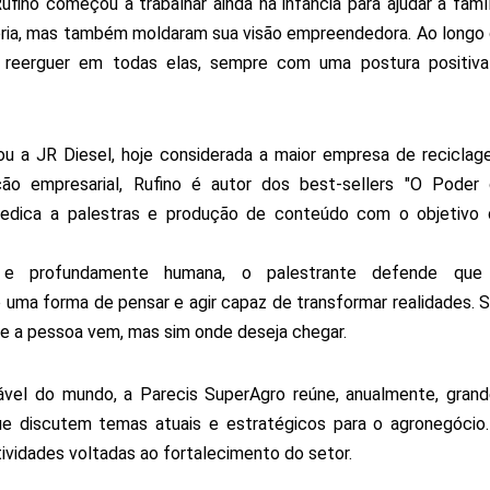
ino começou a trabalhar ainda na infância para ajudar a famíl
ória, mas também moldaram sua visão empreendedora. Ao longo
se reerguer em todas elas, sempre com uma postura positiv
u a JR Diesel, hoje considerada a maior empresa de recicla
ão empresarial, Rufino é autor dos best-sellers "O Poder
 dedica a palestras e produção de conteúdo com o objetivo
e profundamente humana, o palestrante defende que
uma forma de pensar e agir capaz de transformar realidades. 
nde a pessoa vem, mas sim onde deseja chegar.
tável do mundo, a Parecis SuperAgro reúne, anualmente, gran
ue discutem temas atuais e estratégicos para o agronegócio
atividades voltadas ao fortalecimento do setor.