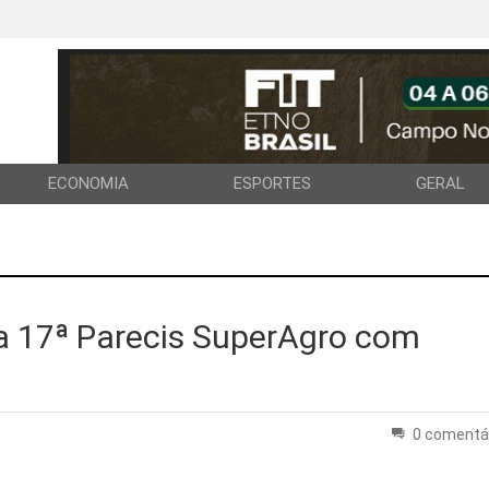
ECONOMIA
ESPORTES
GERAL
 a 17ª Parecis SuperAgro com
0 comentá