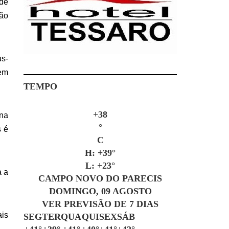
de
ção
us-
 em
TEMPO
+
38
 na
°
s é
C
H:
+
39°
L:
+
23°
a a
CAMPO NOVO DO PARECIS
DOMINGO, 09 AGOSTO
VER PREVISÃO DE 7 DIAS
ais
SEG
TER
QUA
QUI
SEX
SÁB