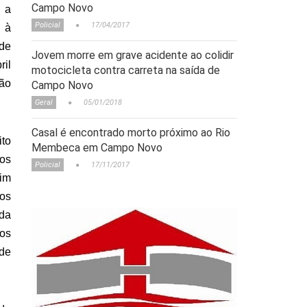
Campo Novo
 a
Policial
17/04/2017
 à
 de
Jovem morre em grave acidente ao colidir
ril
motocicleta contra carreta na saída de
ção
Campo Novo
Geral
05/01/2018
Casal é encontrado morto próximo ao Rio
to
Membeca em Campo Novo
os
Policial
17/11/2017
uim
os
da
os
 de