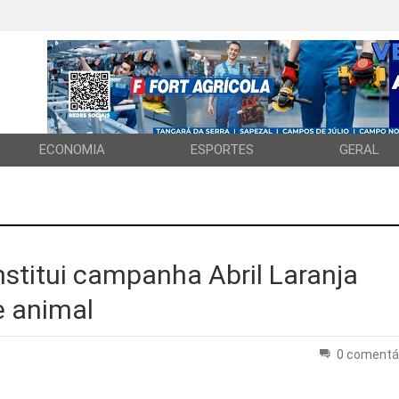
ECONOMIA
ESPORTES
GERAL
stitui campanha Abril Laranja
e animal
0 comentá